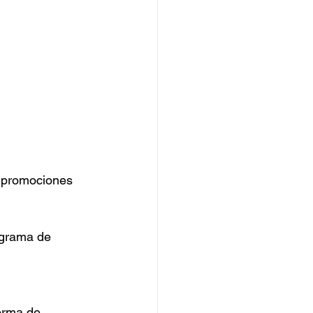
a promociones 
ograma de 
orma de 