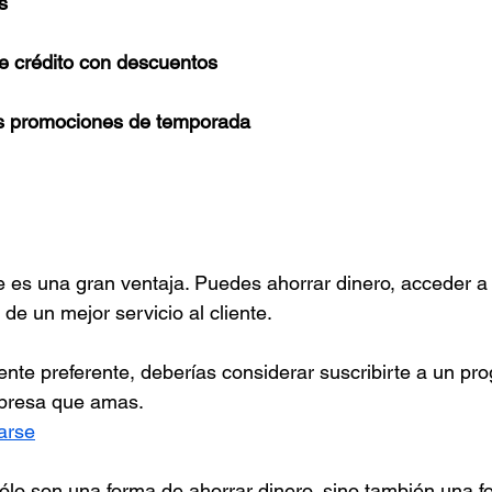
s
 de crédito con descuentos
as promociones de temporada
te es una gran ventaja. Puedes ahorrar dinero, acceder 
 de un mejor servicio al cliente.
iente preferente, deberías considerar suscribirte a un pr
mpresa que amas.
rarse
lo son una forma de ahorrar dinero, sino también una f