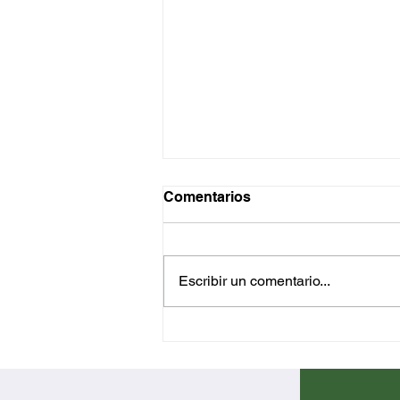
Comentarios
Escribir un comentario...
Las últimas innovaciones
de Herbalife: Maximiza tu
rutina nutricional con
calidad basada en la