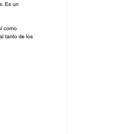
e. Es un 
sí como 
l tanto de los 