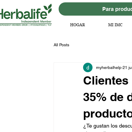
Para produc
HOGAR
MI IMC
All Posts
myherbalhelp
21 ju
Clientes
35% de d
producto
¿Te gustan los desc