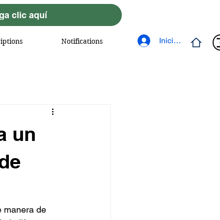
a clic aquí
Iniciar sesión
iptions
Notifications
a un
 de
e manera de 