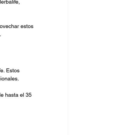
erbalife, 
rovechar estos 
.
e. Estos 
ionales.
e hasta el 35 