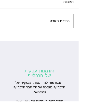
תגובות
הקשר בין תזונה נכונה
כתיבת תגובה...
לכושר: המפתח להשגת
תוצאות מיטביות
הזדמנות עסקית
של הרבלייף
הצטרפות להזדמנות העסקית של
הרבלייף מוצעת על ידי חבר הרבלייף
העצמאי.
ההזדמנות העסקית של Herbalife
פתוחה לכל מי שמוכן להשקיע,