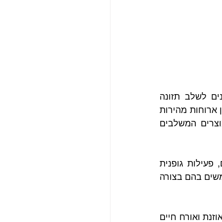
מעבר למוצרי הסיבים, מוצרי הרבלייף הפכו לפופולריים בקרב אנשים המעוניינים לשלב תזונה 
מאוזנת עם אורח חיים פעיל. רבים בוחרים במוצרים בזכות הנוחות, האפשרות להכין ארוחות מהירות 
ומאוזנות, מגוון הטעמים הרחב וההתאמה לשגרת יום עמוסה. בנוסף, קיימים מוצרים המשלבים 
השילוב האידיאלי לאורח חיים בריא כולל תזונה מאוזנת, שתייה מספקת של מים, פעילות גופנית 
והרגלי חיים נכונים. מוצרי תזונה יכולים להשתלב כחלק משגרה בריאה כאשר משתמשים בהם בצורה 
לסיכום, שילוב סיבים תזונתיים בשגרה היומית הוא צעד חשוב לשמירה על תזונה מאוזנת ואורח חיים 