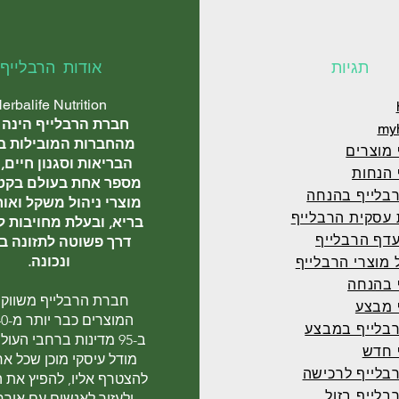
תגיות
אודות הרבלייף
erbalife Nutrition
חברת הרבלייף הינה
myh
מהחברות המובילות ב
 מוצרים
הבריאות וסגנון חיים,
 הנחות
מספר אחת בעולם בקטג
רבלייף בהנחה
מוצרי ניהול משקל ואו
 עסקית הרבלייף
בריא, ובעלת מחויבות 
עדף הרבלייף
דרך פשוטה לתזונה ב
ונכונה.
מוצרי הרבלייף
 בהנחה
חברת הרבלייף משווק
 מבצע
רבלייף במבצע
ב-95 מדינות ברחבי העול
 חדש
מודל עיסקי מוכן שכל אח
בלייף לרכישה
להצטרף אליו, להפיץ את 
בלייף בזול
ולעזור לאנשים עם אורח