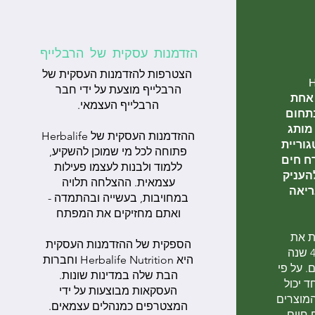
הזדמנות עסקית של הרבלייף
הצטרפות להזדמנות העסקית של
H
הרבלייף מוצעת על ידי חבר
 אחת
הרבלייף העצמאי.
תחום
 מותג
ההזדמנות העסקית של Herbalife
וריית
פתוחה לכל מי שמוכן להשקיע,
רח חים
ללמוד ולבנות לעצמו פעילות
להעניק
עצמאית. ההצלחה תלויה
ריאה
במחויבות, בעשייה ובהתמדה -
ואתם מחזיקים את המפתח
ת את
הספקית של ההזדמנות העסקית
המוצרים כבר יותר מ-40 שנה
היא Herbalife Nutrition וחברות
ם. על פי
הבת שלה במדינות שונות.
ד יכול
העסקאות מבוצעות על ידי
המוצרים
המצטרפים כמנהלים עצמאים.
 חיים