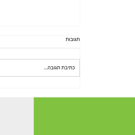
תגובות
כתיבת תגובה...
חידושים אחרונים של הרבלייף:
למקסם את שגרת התזונה עם
איכות מבוססת מדע