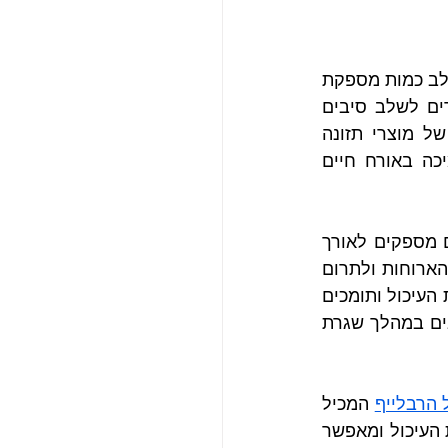
סיבים תזונתיים נמצאים בירקות, פירות, קטניות ודגנים מלאים, אך לא תמיד קל לשלב כמות מספקת 
שלהם במהלך היום. כאן נכנסים לתמונה פתרונות תזונתיים נוחים יותר המאפשרים לשלב סיבים 
 מציעה מגוון רחב של מוצרי תזונה 
 המיועדת לתמיכה באורח חיים 
אחד היתרונות המרכזיים של שילוב סיבים בתפריט היומי הוא תחושת השובע שהם מספקים לאורך 
זמן ארוך. צריכת סיבים כחלק מארוחה מאוזנת יכולה לסייע בהפחתת נשנושים בין הארוחות ולתרום 
לאיזון תזונתי נכון יותר. בנוסף ליתרונות הסיבים המסייעים לתפקוד תקין של מערכת העיכול ותומכים 
בהרגלי אכילה מסודרים. מוצרי הרבלייף פותחו במטרה לאפשר שילוב נוח של סיבים במהלך שגרת 
 הרבלייף
 המכיל 
שילוב של סיבים מסיסים ובלתי מסיסים. שילוב זה מסייע לתמיכה בפעילות מערכת העיכול ומאפשר 